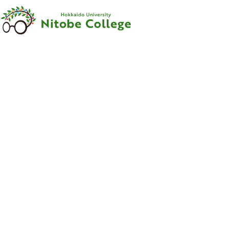
内容をスキップ
新渡戸
カレッジ
について
新渡戸
カレッジ
とは
ご
挨拶
沿革
新渡戸稲造
-
人材育成の
規範
-
組織
・
体制
サポートシステム
フェロー
・
メンター
紹介
教職員紹介
広報資料
・
参考図書
寄附のお
願い
学部
カリキュラム
学部
カリキュラム
とは
カリキュラム
（学部）
授業科目紹介
（学部）