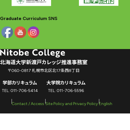
シ
ョ
Graduate Curriculum SNS
ン
北海道大学新渡戸カレッジ推進事務室
〒060-0817 札幌市北区北17条西8丁目
学部カリキュラム
大学院カリキュラム
TEL: 011-706-5414
TEL: 011-706-5596
Contact / Access
Site Policy and Privacy Policy
English