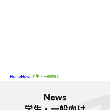
入校方法
（学部）
海外留学
新渡戸
カレッジポイント
FAQ
（学部）
入校
・
履修の
手引き
大学院
カリキュラム
大学院
カリキュラム
とは
カリキュラム
（大学院）
入校方法
（大学院）
FAQ
（大学院）
履修生向け
情報
Home
News
学生・一般向け
News
学生・一般向け