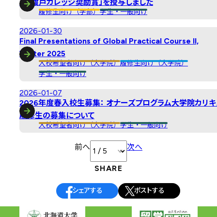
「新渡戸カレッジ奨励賞」を授与しました
履修生向け（学部）
学生・一般向け
2026-01-30
Final Presentations of Global Practical Course II,
Winter 2025
入校希望者向け（大学院）
履修生向け（大学院）
学生・一般向け
2026-01-07
2026年度春入校生募集： オナーズプログラム大学院カリキ
履修生の募集について
入校希望者向け（大学院）
学生・一般向け
投
前へ
次へ
稿
SHARE
ナ
ビ
シェアする
ポストする
ゲ
ー