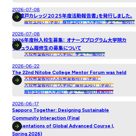
2026-07-08
「新渡戸カレッジ２０２５年度活動報告書」を発行しました。
履修生向け（学部）
履修生向け（大学院）
学生・一般向け
2026-07-08
2026年度秋入校生募集： オナーズプログラム大学院カ
リキュラム履修生の募集について
入校希望者向け（大学院）
学生・一般向け
2026-06-22
The 22nd Nitobe College Mentor Forum was held
入校希望者向け
入校希望者向け（学部）
入校希望者向け（大学院）
履修生向け（学部）
履修生向け（大学院）
学生・一般向け
教員向け
2026-06-17
Sapporo Together: Designing Sustainable
Community Interaction (Final
Presentations of Global Advanced Course I,
Spring 2026)