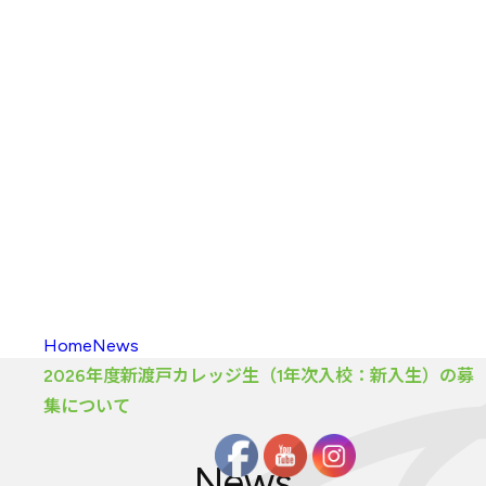
入校方法
（学部）
海外留学
新渡戸
カレッジポイント
FAQ
（学部）
入校
・
履修の
手引き
大学院
カリキュラム
大学院
カリキュラム
とは
カリキュラム
（大学院）
入校方法
（大学院）
FAQ
（大学院）
履修生向け
情報
Home
News
2026年度新渡戸カレッジ生（1年次入校：新入生）の募
集について
News