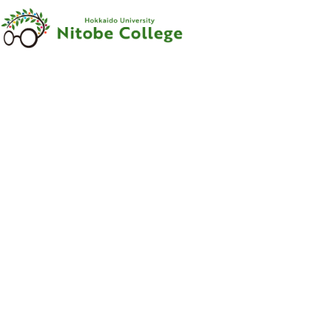
内容をスキップ
新渡戸
カレッジ
について
新渡戸
カレッジ
とは
ご
挨拶
沿革
新渡戸稲造
-
人材育成の
規範
-
組織
・
体制
サポートシステム
フェロー
・
メンター
紹介
教職員紹介
広報資料
・
参考図書
寄附のお
願い
学部
カリキュラム
学部
カリキュラム
とは
カリキュラム
（学部）
授業科目紹介
（学部）