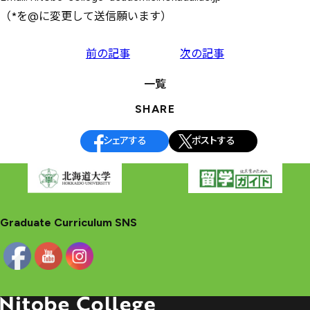
（*を@に変更して送信願います）
投
前の記事
次の記事
稿
一覧
ナ
SHARE
ビ
ゲ
シェアする
ポストする
ー
シ
ョ
ン
Graduate Curriculum SNS