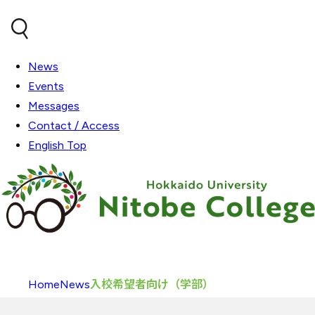
内容をスキップ
News
Events
Messages
Contact / Access
English Top
Home
News
入校希望者向け（学部）