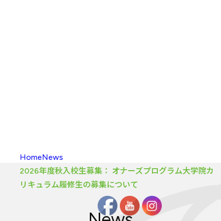
入校方法
（学部）
海外留学
新渡戸
カレッジポイント
FAQ
（学部）
入校
・
履修の
手引き
大学院
カリキュラム
大学院
カリキュラム
とは
カリキュラム
（大学院）
入校方法
（大学院）
FAQ
（大学院）
履修生向け
情報
Home
News
2026年度秋入校生募集： オナーズプログラム大学院カ
リキュラム履修生の募集について
News