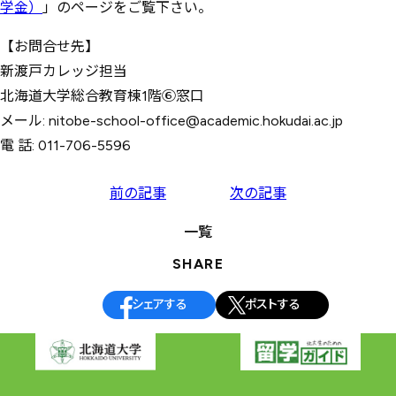
学金）
」のページをご覧下さい。
【お問合せ先】
新渡戸カレッジ担当
北海道大学総合教育棟1階⑥窓口
メール: nitobe-school-office@academic.hokudai.ac.jp
電 話: 011-706-5596
投
前の記事
次の記事
稿
一覧
ナ
SHARE
ビ
ゲ
シェアする
ポストする
ー
シ
ョ
ン