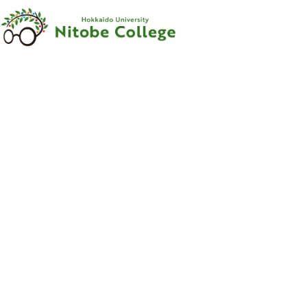
内容をスキップ
新渡戸
カレッジ
について
新渡戸
カレッジ
とは
ご
挨拶
沿革
新渡戸稲造
-
人材育成の
規範
-
組織
・
体制
サポートシステム
フェロー
・
メンター
紹介
教職員紹介
広報資料
・
参考図書
寄附のお
願い
学部
カリキュラム
学部
カリキュラム
とは
カリキュラム
（学部）
授業科目紹介
（学部）