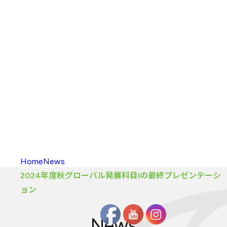
入校方法
（学部）
海外留学
新渡戸
カレッジポイント
FAQ
（学部）
入校
・
履修の
手引き
大学院
カリキュラム
大学院
カリキュラム
とは
カリキュラム
（大学院）
入校方法
（大学院）
FAQ
（大学院）
履修生向け
情報
Home
News
2024年度秋グローバル発展科目Iの最終プレゼンテーシ
ョン
News