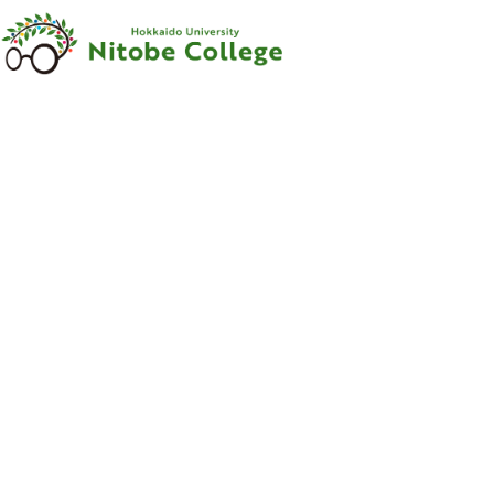
内容をスキップ
新渡戸
カレッジ
について
新渡戸
カレッジ
とは
ご
挨拶
沿革
新渡戸稲造
-
人材育成の
規範
-
組織
・
体制
サポートシステム
フェロー
・
メンター
紹介
教職員紹介
広報資料
・
参考図書
寄附のお
願い
学部
カリキュラム
学部
カリキュラム
とは
カリキュラム
（学部）
授業科目紹介
（学部）