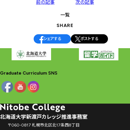
投
前の記事
次の記事
稿
一覧
ナ
SHARE
ビ
ゲ
シェアする
ポストする
ー
シ
ョ
ン
Graduate Curriculum SNS
北海道大学新渡戸カレッジ推進事務室
〒060-0817 札幌市北区北17条西8丁目