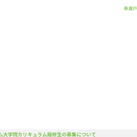
新渡戸
新渡戸
カレッジ
について
新渡戸
カレッジ
とは
ご
挨拶
ラム大学院カリキュラム履修生の募集について