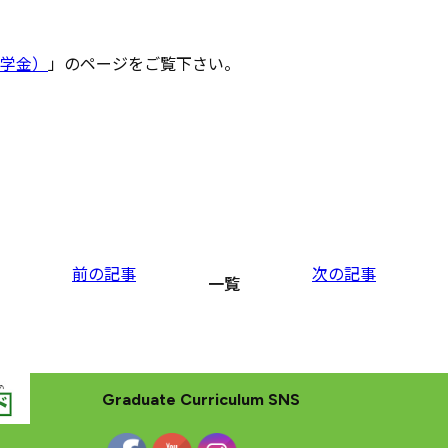
入校
・
履修の
手引き
大学院
カリキュラム
学金）
」のページをご覧下さい。
大学院
カリキュラム
とは
カリキュラム
（大学院）
入校方法
（大学院）
FAQ
（大学院）
履修生向け
情報
前の記事
次の記事
一覧
Graduate Curriculum SNS