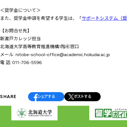
＜奨学金について＞
また、奨学金申請を希望する学生は、「
サポートシステム（奨
【お問合せ先】
新渡戸カレッジ担当
北海道大学高等教育推進機構1階⑥窓口
メール: nitobe-school-office@academic.hokudai.ac.jp
電 話: 011-706-5596
投
稿
ナ
SHARE
シェアする
ポストする
ビ
ゲ
ー
シ