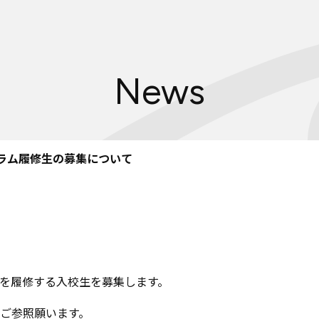
沿革
新渡戸稲造
-
人材育成の
規範
-
組織
・
体制
サポートシステム
News
フェロー
・
メンター
紹介
教職員紹介
広報資料
・
参考図書
寄附のお
願い
ュラム履修生の募集について
学部
カリキュラム
学部
カリキュラム
とは
カリキュラム
（学部）
授業科目紹介
（学部）
入校方法
（学部）
海外留学
を履修する入校生を募集します。
新渡戸
カレッジポイント
FAQ
（学部）
ご参照願います。