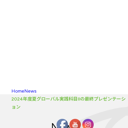
入校方法
（学部）
海外留学
新渡戸
カレッジポイント
FAQ
（学部）
入校
・
履修の
手引き
大学院
カリキュラム
大学院
カリキュラム
とは
カリキュラム
（大学院）
入校方法
（大学院）
FAQ
（大学院）
履修生向け
情報
Home
News
2024年度夏グローバル実践科目IIの最終プレゼンテーシ
ョン
News