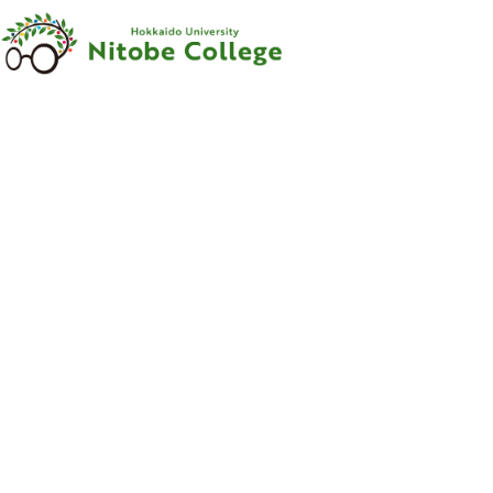
内容をスキップ
新渡戸
カレッジ
について
新渡戸
カレッジ
とは
ご
挨拶
沿革
新渡戸稲造
-
人材育成の
規範
-
組織
・
体制
サポートシステム
フェロー
・
メンター
紹介
教職員紹介
広報資料
・
参考図書
寄附のお
願い
学部
カリキュラム
学部
カリキュラム
とは
カリキュラム
（学部）
授業科目紹介
（学部）