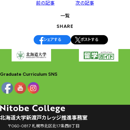
投
前の記事
次の記事
稿
一覧
ナ
SHARE
ビ
ゲ
シェアする
ポストする
ー
シ
ョ
ン
Graduate Curriculum SNS
北海道大学新渡戸カレッジ推進事務室
〒060-0817 札幌市北区北17条西8丁目