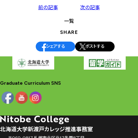
投
前の記事
次の記事
稿
一覧
ナ
SHARE
ビ
ゲ
シェアする
ポストする
ー
シ
ョ
ン
Graduate Curriculum SNS
北海道大学新渡戸カレッジ推進事務室