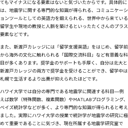
てもマイナスになる要素はないと気づいたからです。具体的に
は、地震学に関する専門的な知識が得られる、コミュニケーシ
ョンツールとしての英語力を鍛えられる、世界中から来ている
留学生や現地の教授と人脈を築けるといったたくさんのプラス
要素などです。
また、新渡戸カレッジには「留学支援英語」をはじめ、留学前
から海外の文化に触れられる「国際交流科目」など有意義な科
目が多くあります。奨学金のサポートも手厚く、自分は北大と
新渡戸カレッジの両方で奨学金を受けることができ、留学中は
札幌で生活するより出費が抑えられたほどです。
ハワイ大学では自分の専門である地震学に関連する科目—例
えば数学（特殊関数、複素関数）やMATLABプログラミング、
ベイズ統計学などが多く、より専門的な知識が得られると考え
ました。実際にハワイ大学の授業で統計学が地震学の研究に極
めて重要であることに気づき、現在所属する地震学研究室で