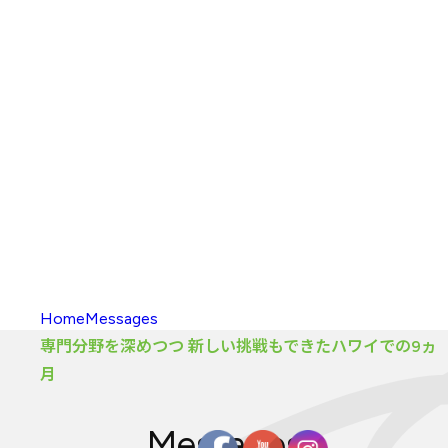
入校方法
（学部）
海外留学
新渡戸
カレッジポイント
FAQ
（学部）
入校
・
履修の
手引き
大学院
カリキュラム
大学院
カリキュラム
とは
カリキュラム
（大学院）
入校方法
（大学院）
FAQ
（大学院）
履修生向け
情報
Home
Messages
専門分野を深めつつ 新しい挑戦もできたハワイでの9ヵ
月
Messages