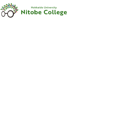
内容をスキップ
新渡戸
カレッジ
について
新渡戸
カレッジ
とは
ご
挨拶
沿革
新渡戸稲造
-
人材育成の
規範
-
組織
・
体制
サポートシステム
フェロー
・
メンター
紹介
教職員紹介
広報資料
・
参考図書
寄附のお
願い
学部
カリキュラム
学部
カリキュラム
とは
カリキュラム
（学部）
授業科目紹介
（学部）