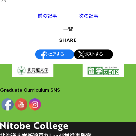
投
前の記事
次の記事
稿
一覧
ナ
SHARE
ビ
ゲ
シェアする
ポストする
ー
シ
ョ
ン
Graduate Curriculum SNS