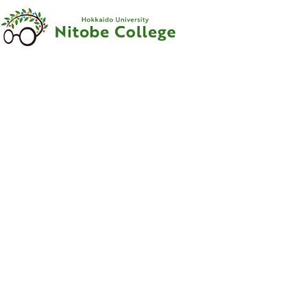
内容をスキップ
新渡戸
カレッジ
について
新渡戸
カレッジ
とは
ご
挨拶
沿革
新渡戸稲造
-
人材育成の
規範
-
組織
・
体制
サポートシステム
フェロー
・
メンター
紹介
教職員紹介
広報資料
・
参考図書
寄附のお
願い
学部
カリキュラム
学部
カリキュラム
とは
カリキュラム
（学部）
授業科目紹介
（学部）