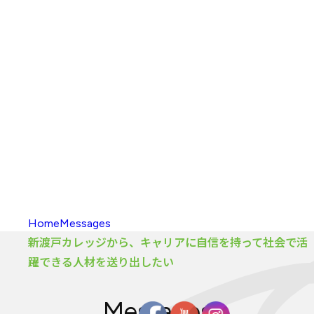
入校方法
（学部）
海外留学
新渡戸
カレッジポイント
FAQ
（学部）
入校
・
履修の
手引き
大学院
カリキュラム
大学院
カリキュラム
とは
カリキュラム
（大学院）
入校方法
（大学院）
FAQ
（大学院）
履修生向け
情報
Home
Messages
新渡戸カレッジから、キャリアに自信を持って社会で活
躍できる人材を送り出したい
Messages