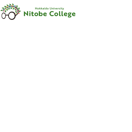
内容をスキップ
新渡戸
カレッジ
について
新渡戸
カレッジ
とは
ご
挨拶
沿革
新渡戸稲造
-
人材育成の
規範
-
組織
・
体制
サポートシステム
フェロー
・
メンター
紹介
教職員紹介
広報資料
・
参考図書
寄附のお
願い
学部
カリキュラム
学部
カリキュラム
とは
カリキュラム
（学部）
授業科目紹介
（学部）