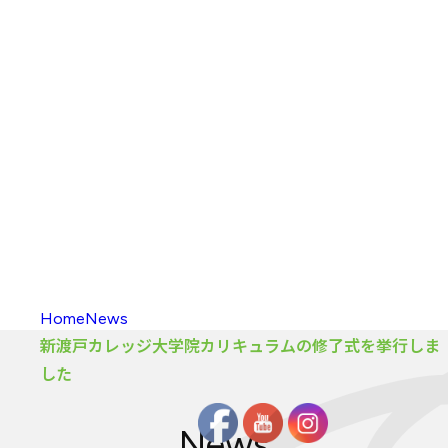
入校方法
（学部）
海外留学
新渡戸
カレッジポイント
FAQ
（学部）
入校
・
履修の
手引き
大学院
カリキュラム
大学院
カリキュラム
とは
カリキュラム
（大学院）
入校方法
（大学院）
FAQ
（大学院）
履修生向け
情報
Home
News
新渡戸カレッジ大学院カリキュラムの修了式を挙行しま
した
News