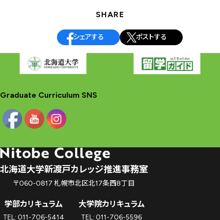
ナ
SHARE
ビ
ゲ
シェアする
ポストする
ー
シ
ョ
ン
Graduate Curriculum SNS
北海道大学新渡戸カレッジ推進事務室
〒060-0817 札幌市北区北17条西8丁目
学部カリキュラム
大学院カリキュラム
TEL: 011-706-5414
TEL: 011-706-5596