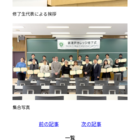
修了生代表による挨拶
集合写真
投
前の記事
次の記事
稿
一覧