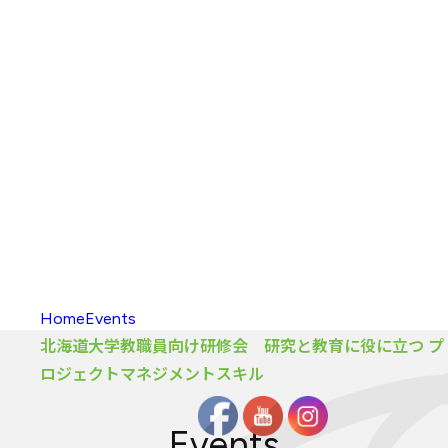
入校方法
（学部）
海外留学
新渡戸
カレッジポイント
FAQ
（学部）
入校
・
履修の
手引き
大学院
カリキュラム
大学院
カリキュラム
とは
カリキュラム
（大学院）
入校方法
（大学院）
FAQ
（大学院）
履修生向け
情報
Home
Events
北海道大学教職員向け研修会 研究と教育に役に立つ プ
ロジェクトマネジメントスキル
Events