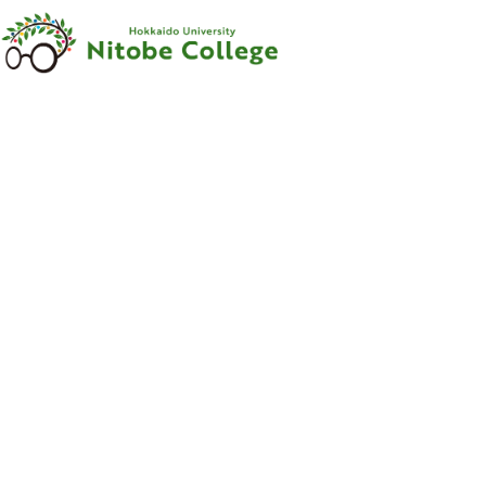
内容をスキップ
新渡戸
カレッジ
について
新渡戸
カレッジ
とは
ご
挨拶
沿革
新渡戸稲造
-
人材育成の
規範
-
組織
・
体制
サポートシステム
フェロー
・
メンター
紹介
教職員紹介
広報資料
・
参考図書
寄附のお
願い
学部
カリキュラム
学部
カリキュラム
とは
カリキュラム
（学部）
授業科目紹介
（学部）