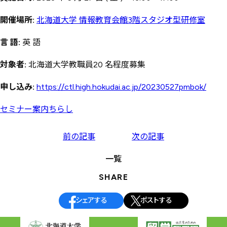
開催場所:
北海道大学 情報教育会館3階スタジオ型研修室
言 語:
英 語
対象者:
北海道大学教職員20 名程度募集
申し込み:
https://ctl.high.hokudai.ac.jp/20230527pmbok/
セミナー案内ちらし
投
前の記事
次の記事
稿
一覧
ナ
SHARE
ビ
ゲ
シェアする
ポストする
ー
シ