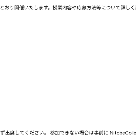
入校
・
履修の
手引き
とおり開催いたします。授業内容や応募方法等について詳しく
大学院
カリキュラム
大学院
カリキュラム
とは
カリキュラム
（大学院）
入校方法
（大学院）
FAQ
（大学院）
履修生向け
情報
必ず出席
してください。 参加できない場合は事前に NitobeCollegeGr