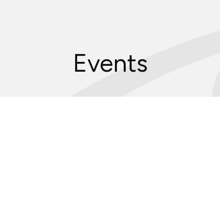
沿革
新渡戸稲造
-
人材育成の
規範
-
組織
・
体制
サポートシステム
Events
フェロー
・
メンター
紹介
教職員紹介
広報資料
・
参考図書
寄附のお
願い
学部
カリキュラム
学部
カリキュラム
とは
カリキュラム
（学部）
授業科目紹介
（学部）
入校方法
（学部）
海外留学
新渡戸
カレッジポイント
FAQ
（学部）