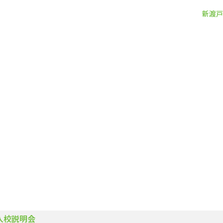
新渡戸
新渡戸
カレッジ
について
新渡戸
カレッジ
とは
ご
挨拶
入校説明会