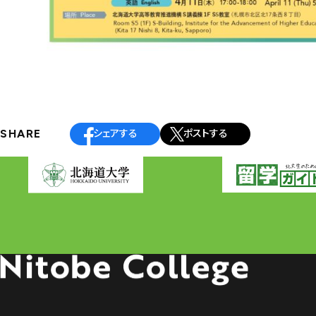
投
稿
ナ
SHARE
シェアする
ポストする
ビ
ゲ
ー
シ
ョ
ン