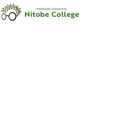
内容をスキップ
新渡戸
カレッジ
について
新渡戸
カレッジ
とは
ご
挨拶
沿革
新渡戸稲造
-
人材育成の
規範
-
組織
・
体制
サポートシステム
フェロー
・
メンター
紹介
教職員紹介
広報資料
・
参考図書
寄附のお
願い
学部
カリキュラム
学部
カリキュラム
とは
カリキュラム
（学部）
授業科目紹介
（学部）