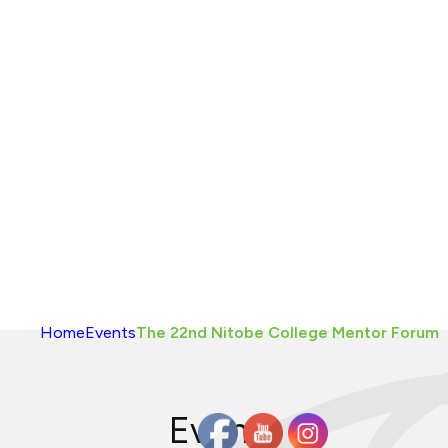
入校方法
（学部）
海外留学
新渡戸
カレッジポイント
FAQ
（学部）
入校
・
履修の
手引き
大学院
カリキュラム
大学院
カリキュラム
とは
カリキュラム
（大学院）
入校方法
（大学院）
FAQ
（大学院）
履修生向け
情報
Home
Events
The 22nd Nitobe College Mentor Forum
Events