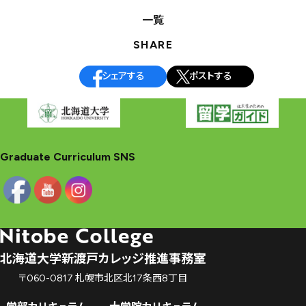
稿
一覧
ナ
SHARE
ビ
ゲ
シェアする
ポストする
ー
シ
ョ
ン
Graduate Curriculum SNS
北海道大学新渡戸カレッジ推進事務室
〒060-0817 札幌市北区北17条西8丁目