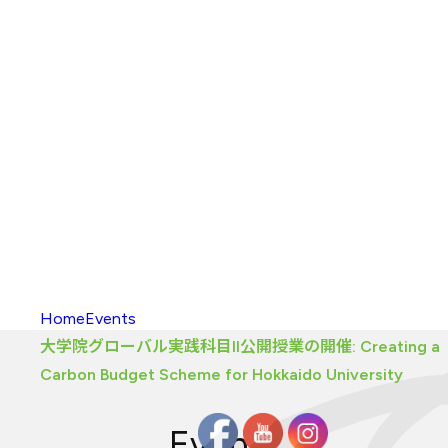
入校方法
（学部）
海外留学
新渡戸
カレッジポイント
FAQ
（学部）
入校
・
履修の
手引き
大学院
カリキュラム
大学院
カリキュラム
とは
カリキュラム
（大学院）
入校方法
（大学院）
FAQ
（大学院）
履修生向け
情報
Home
Events
大学院グローバル実践科目II公開授業の開催: Creating a
Carbon Budget Scheme for Hokkaido University
Events