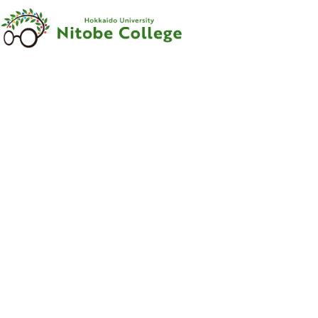
内容をスキップ
新渡戸
カレッジ
について
新渡戸
カレッジ
とは
ご
挨拶
沿革
新渡戸稲造
-
人材育成の
規範
-
組織
・
体制
サポートシステム
フェロー
・
メンター
紹介
教職員紹介
広報資料
・
参考図書
寄附のお
願い
学部
カリキュラム
学部
カリキュラム
とは
カリキュラム
（学部）
授業科目紹介
（学部）