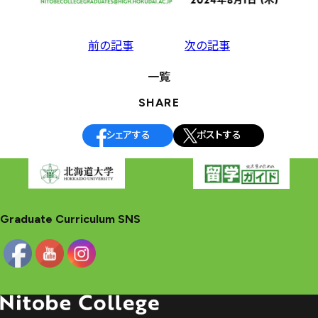
投
前の記事
次の記事
稿
一覧
ナ
SHARE
ビ
ゲ
シェアする
ポストする
ー
シ
ョ
ン
Graduate Curriculum SNS