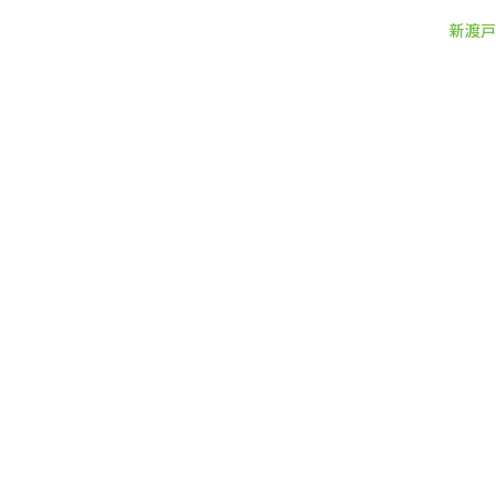
新渡戸
新渡戸
カレッジ
について
新渡戸
カレッジ
とは
ご
挨拶