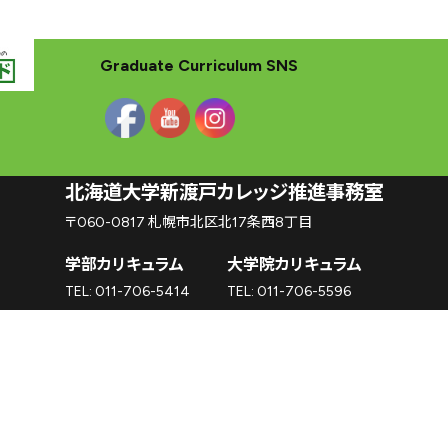
沿革
新渡戸稲造
-
人材育成の
規範
-
Graduate Curriculum SNS
組織
・
体制
サポートシステム
フェロー
・
メンター
紹介
教職員紹介
広報資料
・
参考図書
北海道大学新渡戸カレッジ推進事務室
寄附のお
願い
〒060-0817 札幌市北区北17条西8丁目
学部
カリキュラム
学部カリキュラム
大学院カリキュラム
学部
カリキュラム
とは
TEL: 011-706-5414
TEL: 011-706-5596
カリキュラム
（学部）
授業科目紹介
（学部）
入校方法
（学部）
海外留学
新渡戸
カレッジポイント
FAQ
（学部）