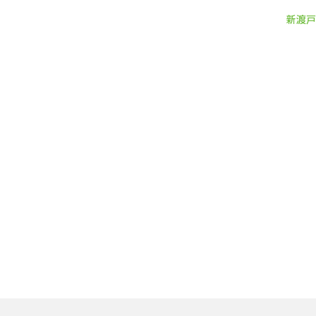
新渡戸
新渡戸
カレッジ
について
新渡戸
カレッジ
とは
ご
挨拶