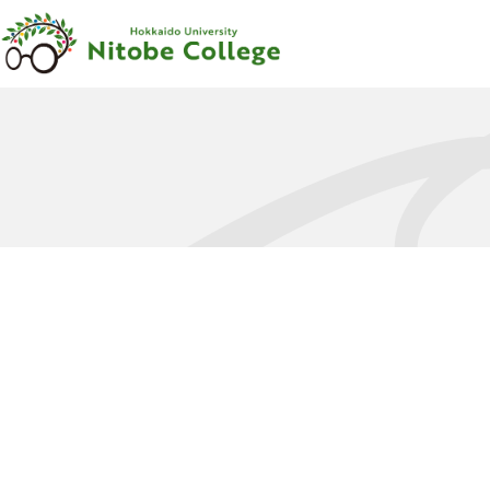
内容をスキップ
新渡戸
カレッジ
について
新渡戸
カレッジ
とは
ご
挨拶
沿革
新渡戸稲造
-
人材育成の
規範
-
組織
・
体制
サポートシステム
フェロー
・
メンター
紹介
教職員紹介
広報資料
・
参考図書
寄附のお
願い
学部
カリキュラム
学部
カリキュラム
とは
カリキュラム
（学部）
授業科目紹介
（学部）