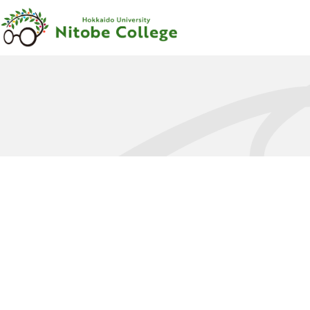
内容をスキップ
新渡戸
カレッジ
について
新渡戸
カレッジ
とは
ご
挨拶
沿革
新渡戸稲造
-
人材育成の
規範
-
組織
・
体制
サポートシステム
フェロー
・
メンター
紹介
教職員紹介
広報資料
・
参考図書
寄附のお
願い
学部
カリキュラム
学部
カリキュラム
とは
カリキュラム
（学部）
授業科目紹介
（学部）