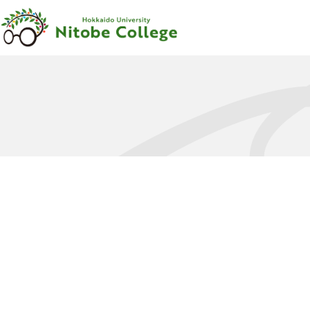
内容をスキップ
新渡戸
カレッジ
について
新渡戸
カレッジ
とは
ご
挨拶
沿革
新渡戸稲造
-
人材育成の
規範
-
組織
・
体制
サポートシステム
フェロー
・
メンター
紹介
教職員紹介
広報資料
・
参考図書
寄附のお
願い
学部
カリキュラム
学部
カリキュラム
とは
カリキュラム
（学部）
授業科目紹介
（学部）