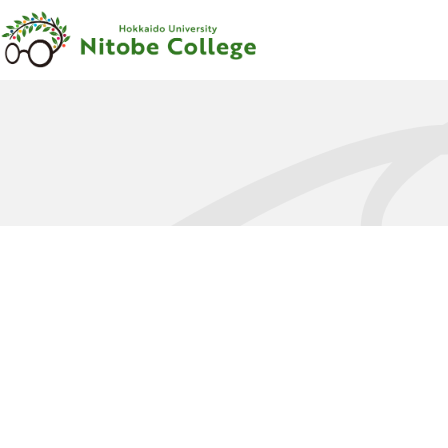
内容をスキップ
新渡戸
カレッジ
について
新渡戸
カレッジ
とは
ご
挨拶
沿革
新渡戸稲造
-
人材育成の
規範
-
組織
・
体制
サポートシステム
フェロー
・
メンター
紹介
教職員紹介
広報資料
・
参考図書
寄附のお
願い
学部
カリキュラム
学部
カリキュラム
とは
カリキュラム
（学部）
授業科目紹介
（学部）