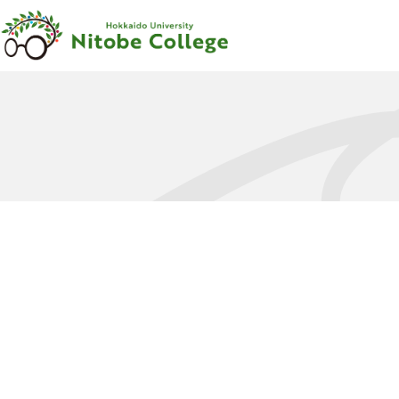
内容をスキップ
新渡戸
カレッジ
について
新渡戸
カレッジ
とは
ご
挨拶
沿革
新渡戸稲造
-
人材育成の
規範
-
組織
・
体制
サポートシステム
フェロー
・
メンター
紹介
教職員紹介
広報資料
・
参考図書
寄附のお
願い
学部
カリキュラム
学部
カリキュラム
とは
カリキュラム
（学部）
授業科目紹介
（学部）